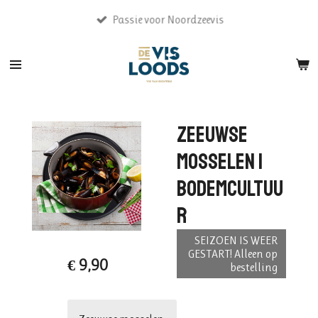
Ga
Passie voor Noordzeevis
direct
naar
de
hoofdinhoud
Zeeuwse
mosselen |
bodemcultuu
r
SEIZOEN IS WEER
GESTART! Alleen op
€ 9,90
bestelling