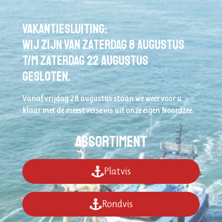
Vakantiesluiting:
wij zijn van zaterdag 8 augustus
t/m zaterdag 22 augustus
gesloten.
Vanaf vrijdag 28 augustus staan we weer voor u
klaar met de meest verse vis uit onze eigen Noordzee.
assortiment
Platvis
Rondvis