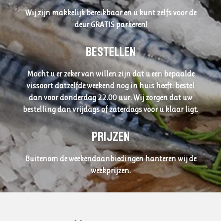
Wij zijn makkelijk bereikbaar en u kunt zelfs voor de
deur GRATIS parkeren!
BEStellen
Mocht u er zeker van willen zijn dat u een bepaalde
vissoort datzelfde weekend nog in huis heeft: bestel
dan voor donderdag 22.00 uur. Wij zorgen dat uw
bestelling dan vrijdags of zaterdags voor u klaar ligt.
Prijzen
Buitenom de weekendaanbiedingen hanteren wij de
weekprijzen.