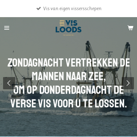
Ga
Vis van eigen vissersschepen
direct
naar
de
hoofdinhoud
Zondagnacht vertrekken de
mannen naar zee,
om op donderdagnacht de
verse vis voor u te lossen.