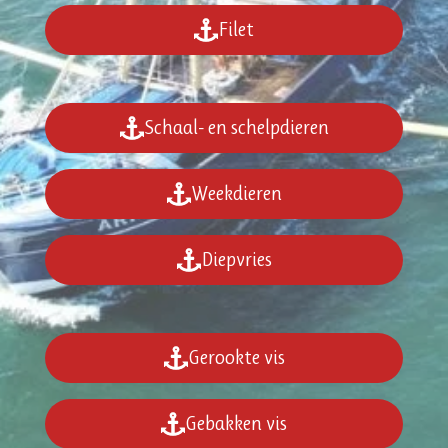
Filet
Schaal- en schelpdieren
Weekdieren
Diepvries
Gerookte vis
Gebakken vis