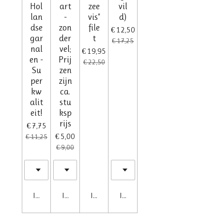
Hol
art
zee
vil
lan
-
vis"
d)
dse
zon
file
€ 12,50
gar
der
t
€ 17,25
nal
vel;
€ 19,95
en -
Prij
€ 22,50
Su
zen
per
zijn
kw
ca.
alit
stu
eit!
ksp
rijs
€ 7,75
€ 5,00
€ 11,25
€ 9,00
In winkelwagen
In winkelwagen
In winkelwagen
In winkelwagen