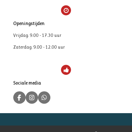
Openingstijden
Vrijdag: 9.00 - 17.30 uur
Zaterdag: 9.00 - 12.00 uur
Sociale media
F
I
W
a
n
h
c
s
a
e
t
t
b
a
s
o
g
A
© 2024 De Visloods | Eerste Binnenhavenweg 8, 4382 ZG