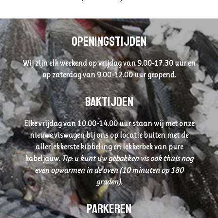
Openingstijden
Wij zijn elk weekend op vrijdag van 9.00-17.30 uur en
op zaterdag van 9.00-12.00 uur geopend.
Baktijden
Elke vrijdag van 10.00-14.00 uur staan wij met onze
nieuwe viswagen bij ons op locatie buiten met de
allerlekkerste kibbeling en lekkerbek van pure
kabeljauw.
Tip: u kunt uw gebakken vis ook thuis nog
even opwarmen in de oven (10 minuten op 180
graden).
Parkeren