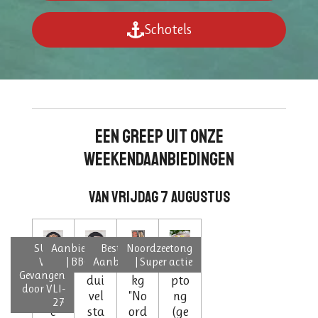
Schotels
een greep uit onze
WEEKENDaanbiedingen
van vrijdag 7 augustus
SUPER
Aanbieding
Bestseller |
Noordzeetong
VERS!
| BBQ tip
Aanbieding
| Super actie
On
Zee
1
Sli
Gevangen
gep
dui
kg
pto
door VLI-
eld
vel
"No
ng
27
e
sta
ord
(ge