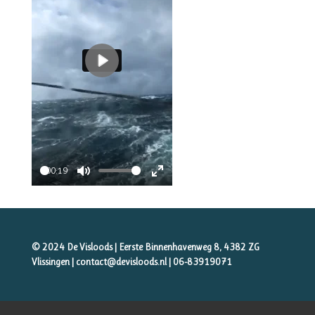
P
l
a
y
00:19
P
M
E
l
u
n
a
t
t
y
e
e
© 2024 De Visloods | Eerste Binnenhavenweg 8, 4382 ZG
r
Vlissingen | contact@devisloods.nl |
06-83919071
f
u