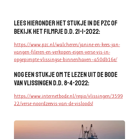
Lees hieronder het stukje in de PZC of
bekijk het filmpje d.d. 21-1-2022:
https://www.pzc.nl/walcheren/janine-en-kees-jan-
vangen-fileren-en-verkopen-eigen-verse-vis-in-
opgepimpte-vlissingse-binnenhaven~a50db16e/
Nog een stukje om te lezen uit de Bode
van Vlissingen d.d. 8-4-2022:
https://www.internetbode.nl/regio/vlissingen/3599
22/verse-noordzeevis-van-de-visloods!