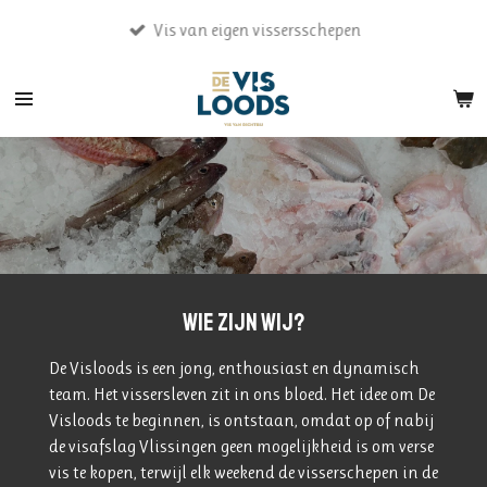
Ga
Vis van eigen vissersschepen
direct
naar
de
hoofdinhoud
Wie zijn wij?
De Visloods is een jong, enthousiast en dynamisch
team. Het vissersleven zit in ons bloed. Het idee om De
Visloods te beginnen, is ontstaan, omdat op of nabij
de visafslag Vlissingen geen mogelijkheid is om verse
vis te kopen, terwijl elk weekend de visserschepen in de