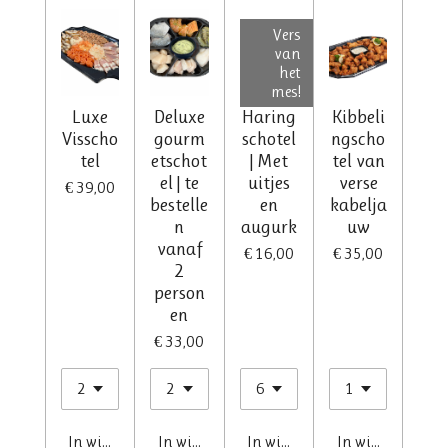
Vers
van
het
mes!
Luxe
Deluxe
Haring
Kibbeli
Visscho
gourm
schotel
ngscho
tel
etschot
| Met
tel van
el | te
uitjes
verse
€ 39,00
bestelle
en
kabelja
n
augurk
uw
vanaf
€ 16,00
€ 35,00
2
person
en
€ 33,00
In winkelwagen
In winkelwagen
In winkelwagen
In winkelwagen