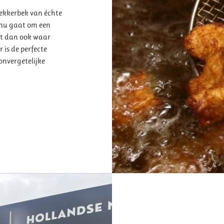
lekkerbek van échte
t nu gaat om een
nt dan ook waar
 is de perfecte
onvergetelijke