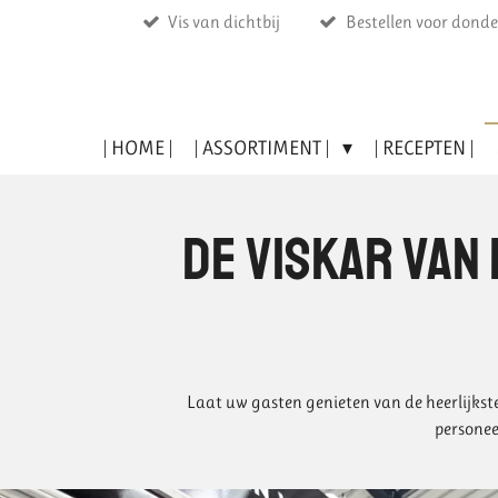
Vis van dichtbij
Bestellen voor donde
Ga
direct
naar
de
hoofdinhoud
| HOME |
| ASSORTIMENT |
| RECEPTEN |
De viskar van
Laat uw gasten genieten van de heerlijkste
personee