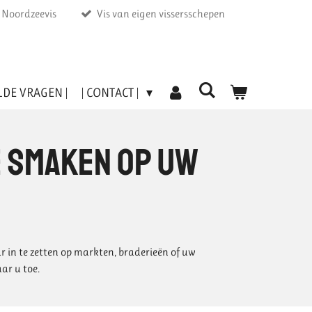
r Noordzeevis
Vis van eigen vissersschepen
LDE VRAGEN |
| CONTACT |
e smaken op uw
r in te zetten op markten, braderieën of uw
ar u toe.