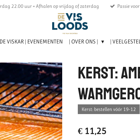
rdag 22.00 uur = Afhalen op vrijdag of zaterdag
Passie voo
DE VISKAR | EVENEMENTEN
| OVER ONS |
| VEELGESTE
Kerst: am
warmgero
Kerst: bestellen vóór 19-12
€ 11,25