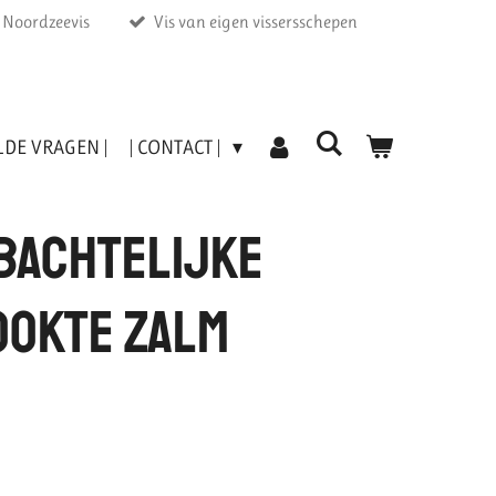
r Noordzeevis
Vis van eigen vissersschepen
LDE VRAGEN |
| CONTACT |
bachtelijke
okte zalm