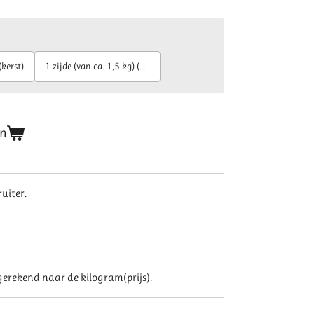
kerst)
1 zijde (van ca. 1,5 kg) (kerst)
en
uiter.
erekend naar de kilogram(prijs).