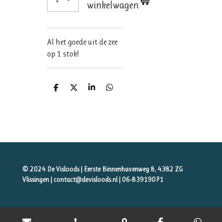
winkelwagen
Al het goede uit de zee
op 1 stok!
D
D
S
D
e
e
h
e
l
e
a
l
e
l
r
e
n
e
n
© 2024 De Visloods | Eerste Binnenhavenweg 8, 4382 ZG
Vlissingen | contact@devisloods.nl |
06-83919071