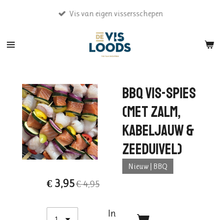
Ga
Vis van eigen vissersschepen
direct
naar
de
hoofdinhoud
BBQ vis-spies
(met zalm,
kabeljauw &
zeeduivel)
Nieuw | BBQ
€ 3,95
€ 4,95
In