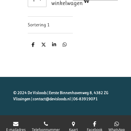
winkelwagen
Sortering 1
D
D
S
D
e
e
h
e
l
e
a
l
e
l
r
e
n
e
n
© 2024 De Visloods | Eerste Binnenhavenweg 8, 4382 ZG
Vlissingen | contact@devisloods.nl |
06-83919071
E-mailadres
Telefoonnummer
Kaart
Facebook
WhatsApp