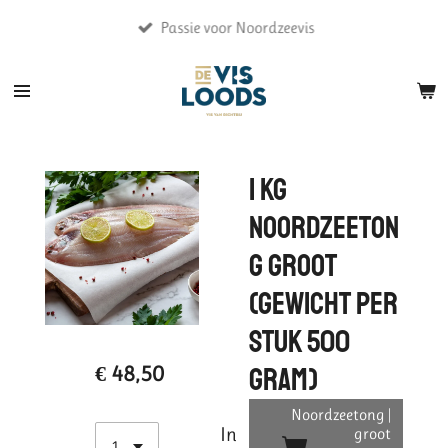
Ga
Passie voor Noordzeevis
direct
naar
de
hoofdinhoud
1 kg
Noordzeeton
g groot
(gewicht per
stuk 500
€ 48,50
gram)
Noordzeetong |
In
groot