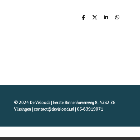
D
D
S
D
e
e
h
e
l
e
a
l
e
l
r
e
n
e
n
© 2024 De Visloods | Eerste Binnenhavenweg 8, 4382 ZG
Vlissingen | contact@devisloods.nl |
06-83919071