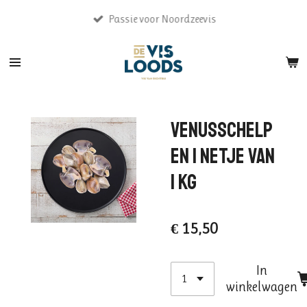
Ga
Passie voor Noordzeevis
direct
naar
de
hoofdinhoud
Venusschelp
en | netje van
1 kg
€ 15,50
In
winkelwagen