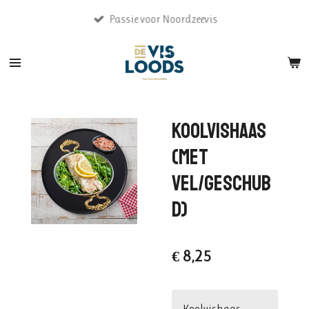
Ga
Passie voor Noordzeevis
direct
naar
de
hoofdinhoud
Koolvishaas
(met
vel/geschub
d)
€ 8,25
Koolvishaas