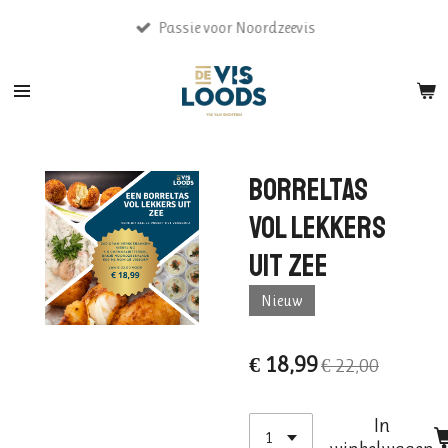
Ga
Passie voor Noordzeevis
direct
naar
de
hoofdinhoud
Borreltas
vol lekkers
uit zee
Nieuw
€ 18,99
€ 22,00
In