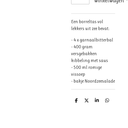
winkelwagen
Een borreltas vol
lekkers uit zee bevat:
- 4 x garnaalbitterbal
- 400 gram
versgebakken
kibbeling met saus
- 500 ml romige
vissoep
- bakje Noordzeesalade
D
D
S
D
e
e
h
e
l
e
a
l
e
l
r
e
n
e
n