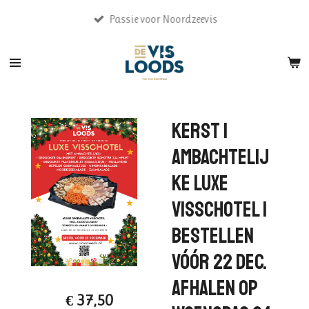
Ga
Passie voor Noordzeevis
direct
naar
de
hoofdinhoud
KERST |
Ambachtelij
ke Luxe
Visschotel |
Bestellen
vóór 22 dec.
Afhalen op
€ 37,50