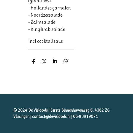
(graatloos)
- Hollandse garnalen
- Noordzeesalade
- Zalmsalade
- King krab salade
Incl cocktailsaus
D
D
S
D
e
e
h
e
l
e
a
l
e
l
r
e
n
e
n
© 2024 De Visloods | Eerste Binnenhavenweg 8, 4382 ZG
Vlissingen | contact@devisloods.nl |
06-83919071